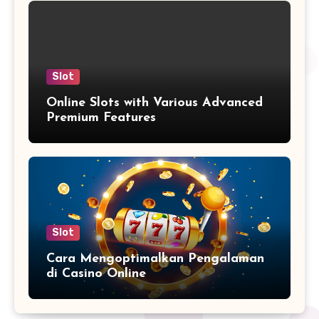
Slot
Online Slots with Various Advanced
Premium Features
Slot
Cara Mengoptimalkan Pengalaman
di Casino Online