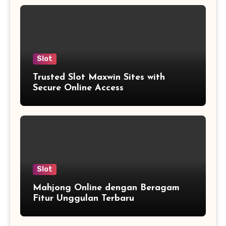
Slot
Trusted Slot Maxwin Sites with
Secure Online Access
Slot
Mahjong Online dengan Beragam
Fitur Unggulan Terbaru