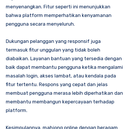
menyenangkan. Fitur seperti ini menunjukkan
bahwa platform memperhatikan kenyamanan
pengguna secara menyeluruh.
Dukungan pelanggan yang responsif juga
termasuk fitur unggulan yang tidak boleh
diabaikan. Layanan bantuan yang tersedia dengan
baik dapat membantu pengguna ketika mengalami
masalah login, akses lambat, atau kendala pada
fitur tertentu. Respons yang cepat dan jelas
membuat pengguna merasa lebih diperhatikan dan
membantu membangun kepercayaan terhadap
platform.
Kesimpulannya, mahjong online dengan beragam