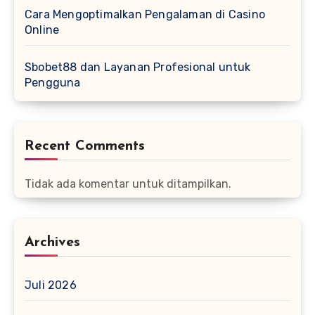
Cara Mengoptimalkan Pengalaman di Casino
Online
Sbobet88 dan Layanan Profesional untuk
Pengguna
Recent Comments
Tidak ada komentar untuk ditampilkan.
Archives
Juli 2026