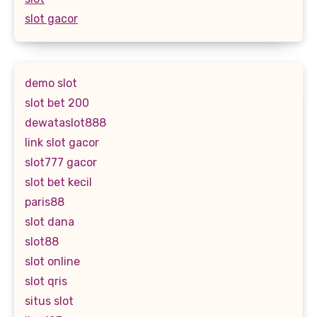
slot gacor
demo slot
slot bet 200
dewataslot888
link slot gacor
slot777 gacor
slot bet kecil
paris88
slot dana
slot88
slot online
slot qris
situs slot