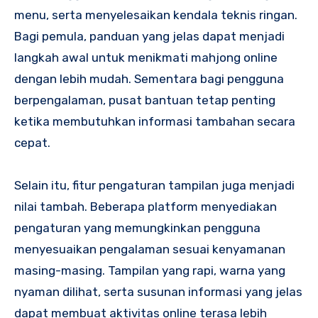
menu, serta menyelesaikan kendala teknis ringan.
Bagi pemula, panduan yang jelas dapat menjadi
langkah awal untuk menikmati mahjong online
dengan lebih mudah. Sementara bagi pengguna
berpengalaman, pusat bantuan tetap penting
ketika membutuhkan informasi tambahan secara
cepat.
Selain itu, fitur pengaturan tampilan juga menjadi
nilai tambah. Beberapa platform menyediakan
pengaturan yang memungkinkan pengguna
menyesuaikan pengalaman sesuai kenyamanan
masing-masing. Tampilan yang rapi, warna yang
nyaman dilihat, serta susunan informasi yang jelas
dapat membuat aktivitas online terasa lebih