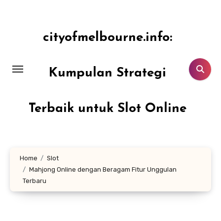
Lewati
ke
konten
cityofmelbourne.info:
Kumpulan Strategi
Terbaik untuk Slot Online
Home
Slot
Mahjong Online dengan Beragam Fitur Unggulan
Terbaru