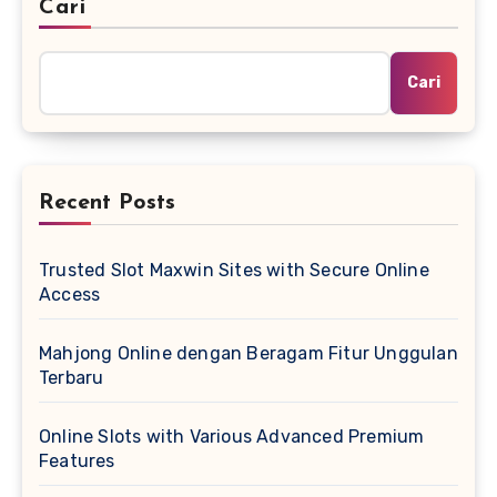
Cari
Cari
Recent Posts
Trusted Slot Maxwin Sites with Secure Online
Access
Mahjong Online dengan Beragam Fitur Unggulan
Terbaru
Online Slots with Various Advanced Premium
Features