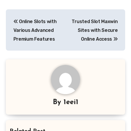
Navigasi
Online Slots with
Trusted Slot Maxwin
pos
Various Advanced
Sites with Secure
Premium Features
Online Access
By
1eei1