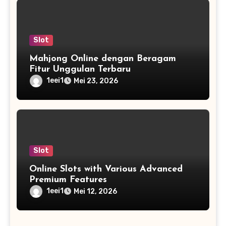
Slot
Mahjong Online dengan Beragam
Fitur Unggulan Terbaru
1eei1
Mei 23, 2026
Slot
Online Slots with Various Advanced
Premium Features
1eei1
Mei 12, 2026