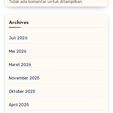
Tidak ada komentar untuk ditampilkan.
Archives
Juli 2026
Mei 2026
Maret 2026
November 2025
Oktober 2025
April 2025