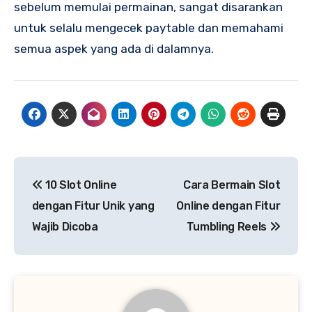
sebelum memulai permainan, sangat disarankan
untuk selalu mengecek paytable dan memahami
semua aspek yang ada di dalamnya.
Navigasi
10 Slot Online
Cara Bermain Slot
pos
dengan Fitur Unik yang
Online dengan Fitur
Wajib Dicoba
Tumbling Reels