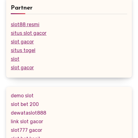
Partner
slot88 resmi
situs slot gacor
slot gacor
situs togel
slot
slot gacor
demo slot
slot bet 200
dewataslot888
link slot gacor
slot777 gacor