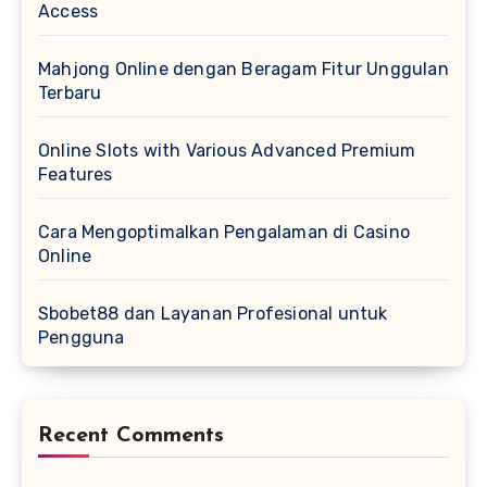
Access
Mahjong Online dengan Beragam Fitur Unggulan
Terbaru
Online Slots with Various Advanced Premium
Features
Cara Mengoptimalkan Pengalaman di Casino
Online
Sbobet88 dan Layanan Profesional untuk
Pengguna
Recent Comments