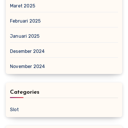
Maret 2025
Februari 2025
Januari 2025
Desember 2024
November 2024
Categories
Slot