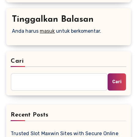
Tinggalkan Balasan
Anda harus
masuk
untuk berkomentar.
Cari
Cari
Recent Posts
Trusted Slot Maxwin Sites with Secure Online