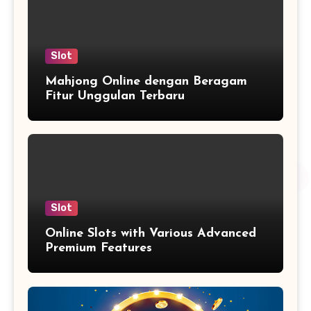
Slot
Mahjong Online dengan Beragam
Fitur Unggulan Terbaru
Slot
Online Slots with Various Advanced
Premium Features