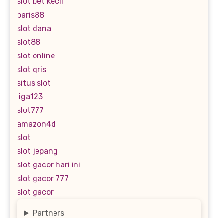
slot bet kecil
paris88
slot dana
slot88
slot online
slot qris
situs slot
liga123
slot777
amazon4d
slot
slot jepang
slot gacor hari ini
slot gacor 777
slot gacor
Partners