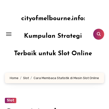
Lewati
ke
konten
cityofmelbourne.info:
Kumpulan Strategi
Terbaik untuk Slot Online
Home
Slot
Cara Membaca Statistik di Mesin Slot Online
Slot