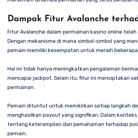
Dampak Fitur Avalanche terh
Fitur Avalanche dalam permainan kasino online telah mengubah paradigma peluang menang dengan cara yang menarik.
Dengan mekanisme di mana simbol-simbol yang menan
pemain memiliki kesempatan untuk meraih beberapa
Hal ini tidak hanya meningkatkan pengalaman bermai
mencapai jackpot. Selain itu, fitur ini menciptaka
permainan.
Pemain dituntut untuk memikirkan setiap langkah de
menghasilkan payout yang signifikan. Dalam konteks
tentang keterampilan dan pemahaman terhadap pola
pemain.