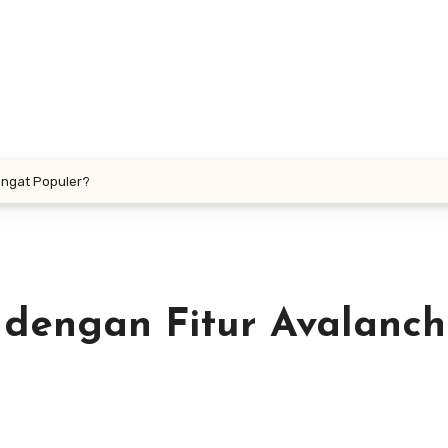
angat Populer?
 dengan Fitur Avalanch