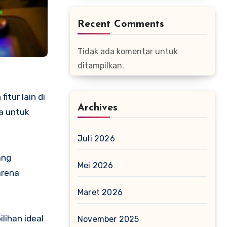
Recent Comments
Tidak ada komentar untuk
ditampilkan.
tur lain di
Archives
a untuk
Juli 2026
ang
Mei 2026
arena
Maret 2026
lihan ideal
November 2025