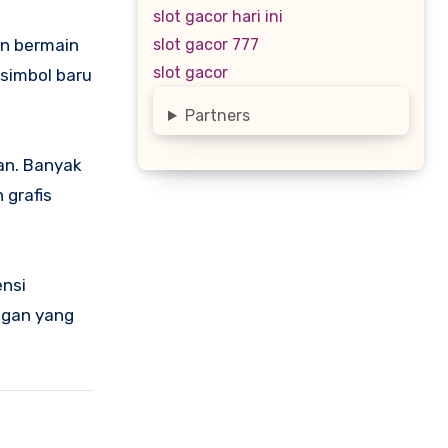
slot gacor hari ini
slot gacor 777
slot gacor
simbol baru
Partners
an. Banyak
 grafis
ensi
ngan yang