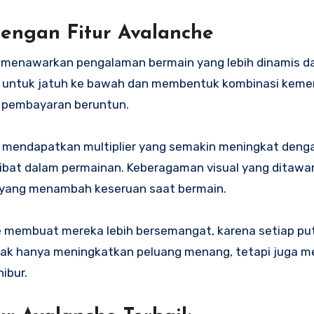
engan Fitur Avalanche
ol untuk jatuh ke bawah dan membentuk kombinasi kem
an pembayaran beruntun.
 mendapatkan multiplier yang semakin meningkat denga
libat dalam permainan. Keberagaman visual yang ditawa
si yang menambah keseruan saat bermain.
membuat mereka lebih bersemangat, karena setiap put
idak hanya meningkatkan peluang menang, tetapi juga m
ibur.