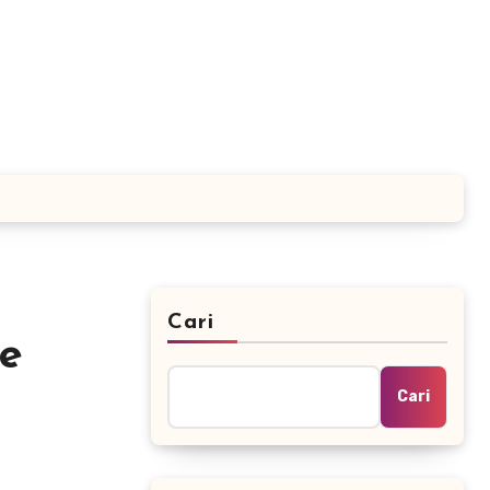
Cari
e
Cari