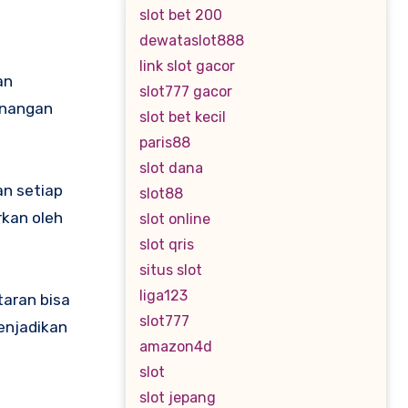
slot bet 200
dewataslot888
link slot gacor
slot777 gacor
enangan
slot bet kecil
paris88
slot dana
n setiap
slot88
rkan oleh
slot online
slot qris
situs slot
liga123
aran bisa
slot777
enjadikan
amazon4d
slot
slot jepang