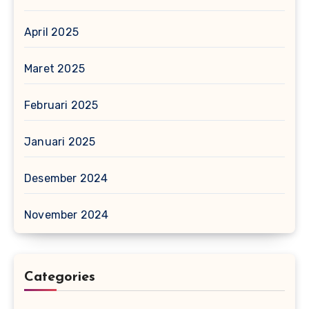
April 2025
Maret 2025
Februari 2025
Januari 2025
Desember 2024
November 2024
Categories