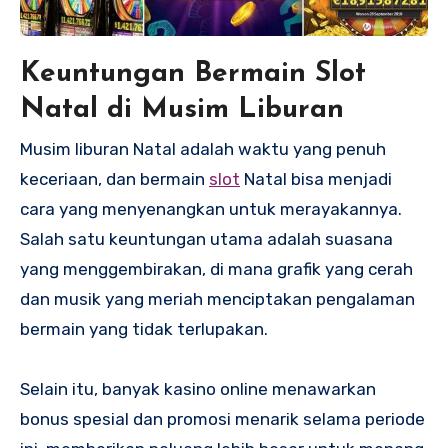
Keuntungan Bermain Slot
Natal di Musim Liburan
Musim liburan Natal adalah waktu yang penuh
keceriaan, dan bermain
slot
Natal bisa menjadi
cara yang menyenangkan untuk merayakannya.
Salah satu keuntungan utama adalah suasana
yang menggembirakan, di mana grafik yang cerah
dan musik yang meriah menciptakan pengalaman
bermain yang tidak terlupakan.
Selain itu, banyak kasino online menawarkan
bonus spesial dan promosi menarik selama periode