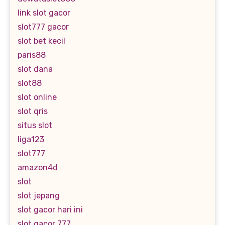
link slot gacor
slot777 gacor
slot bet kecil
paris88
slot dana
slot88
slot online
slot qris
situs slot
liga123
slot777
amazon4d
slot
slot jepang
slot gacor hari ini
slot gacor 777