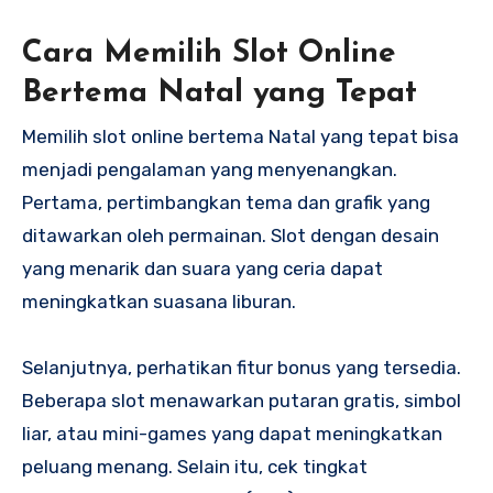
Cara Memilih Slot Online
Bertema Natal yang Tepat
Memilih slot online bertema Natal yang tepat bisa
menjadi pengalaman yang menyenangkan.
Pertama, pertimbangkan tema dan grafik yang
ditawarkan oleh permainan. Slot dengan desain
yang menarik dan suara yang ceria dapat
meningkatkan suasana liburan.
Selanjutnya, perhatikan fitur bonus yang tersedia.
Beberapa slot menawarkan putaran gratis, simbol
liar, atau mini-games yang dapat meningkatkan
peluang menang. Selain itu, cek tingkat