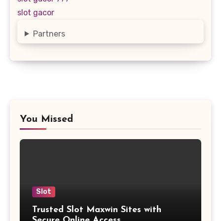
slot gacor
Partners
You Missed
Slot
Trusted Slot Maxwin Sites with
Secure Online Access