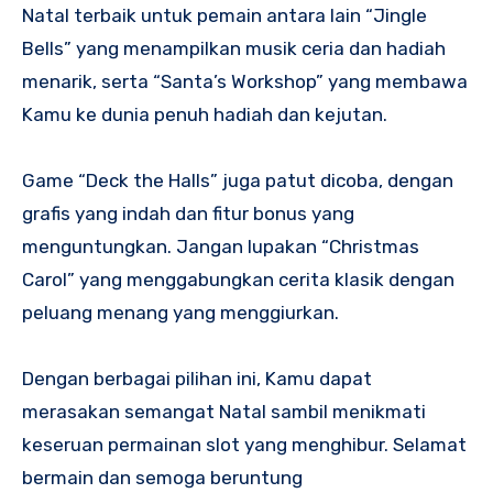
Natal terbaik untuk pemain antara lain “Jingle
Bells” yang menampilkan musik ceria dan hadiah
menarik, serta “Santa’s Workshop” yang membawa
Kamu ke dunia penuh hadiah dan kejutan.
Game “Deck the Halls” juga patut dicoba, dengan
grafis yang indah dan fitur bonus yang
menguntungkan. Jangan lupakan “Christmas
Carol” yang menggabungkan cerita klasik dengan
peluang menang yang menggiurkan.
Dengan berbagai pilihan ini, Kamu dapat
merasakan semangat Natal sambil menikmati
keseruan permainan slot yang menghibur. Selamat
bermain dan semoga beruntung