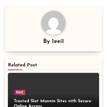
By
1eei1
Related Post
Slot
Trusted Slot Maxwin Sites with Secure
Online Access