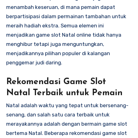
menambah keseruan, di mana pemain dapat
berpartisipasi dalam permainan tambahan untuk
meraih hadiah ekstra. Semua elemen ini
menjadikan game slot Natal online tidak hanya
menghibur tetapi juga menguntungkan,
menjadikannya pilihan populer di kalangan
penggemar judi daring.
Rekomendasi Game Slot
Natal Terbaik untuk Pemain
Natal adalah waktu yang tepat untuk bersenang-
senang, dan salah satu cara terbaik untuk
merayakannya adalah dengan bermain game slot
bertema Natal. Beberapa rekomendasi game slot